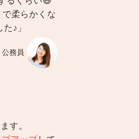
するくらい😆
まで柔らかくな
した♪」
・公務員
、
せます。