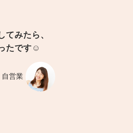
してみたら、
ったです☺
・自営業