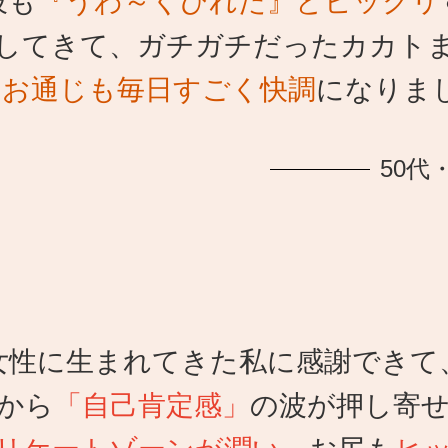
彼も
『うわ～くびれた』とビックリ
してきて、ガチガチだったカカト
。
お通じも毎日すごく快調
になりま
50代
女性に生まれてきた私に感謝できて
から
「自己肯定感」
の波が押し寄