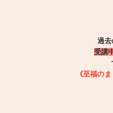
過去
受講
《至福のま