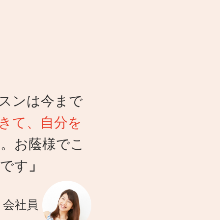
スンは今まで
きて、自分を
。お蔭様でこ
うです
」
・会社員