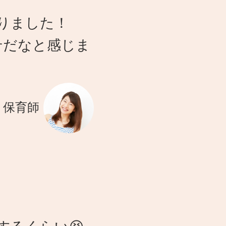
りました！
せだなと感じま
・保育師