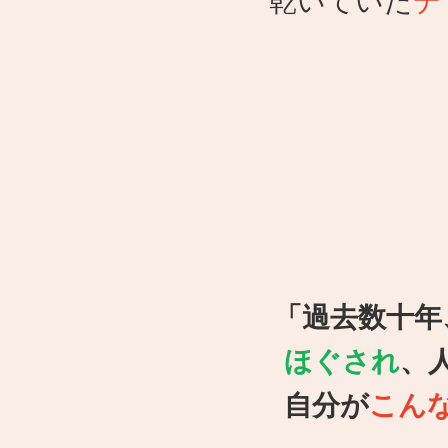
乾いていた
デ
「過去数十年
ほぐされ
、
自分が
こん