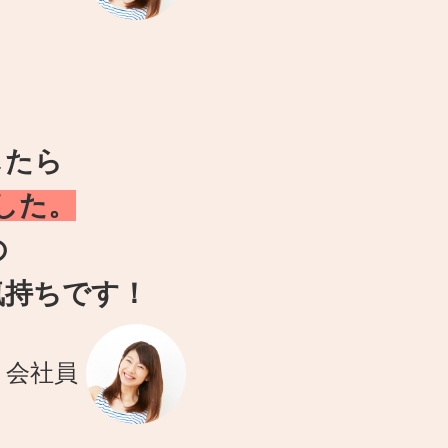
したら
した。
の
気持ちです！
・会社員