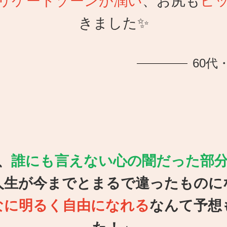
リケートゾーンが潤い
、お尻も
ヒ
きました✨
60代
、
誰にも言えない心の闇だった部
人生が今までとまるで違ったものに
なに明るく自由になれる
なんて予想